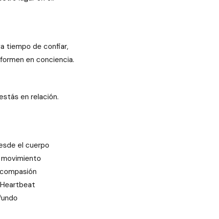
ga tiempo de confiar,
sformen en conciencia.
stás en relación.
desde el cuerpo
y movimiento
y compasión
e Heartbeat
ofundo