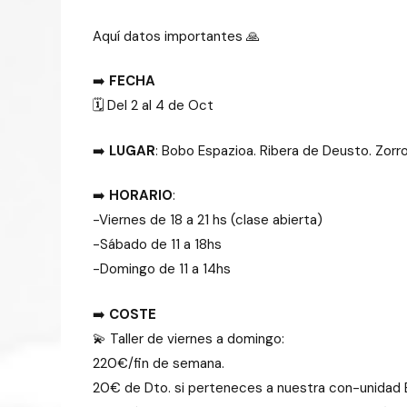
Aquí datos importantes 🙏
➡️
FECHA
🗓️ Del 2 al 4 de Oct
➡️
LUGAR
: Bobo Espazioa. Ribera de Deusto. Zorr
➡️
HORARIO
:
-Viernes de 18 a 21 hs (clase abierta)
-Sábado de 11 a 18hs
-Domingo de 11 a 14hs
➡️
COSTE
💫 Taller de viernes a domingo:
220€/fin de semana.
20€ de Dto. si perteneces a nuestra con-unidad BE