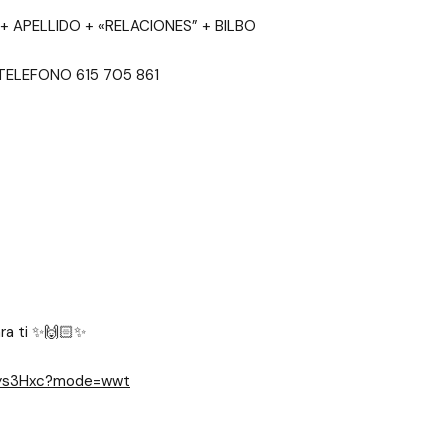
E + APELLIDO + «RELACIONES” + BILBO
MI TELEFONO 615 705 861
ra ti ✨🙌🏻✨
4ys3Hxc?mode=wwt