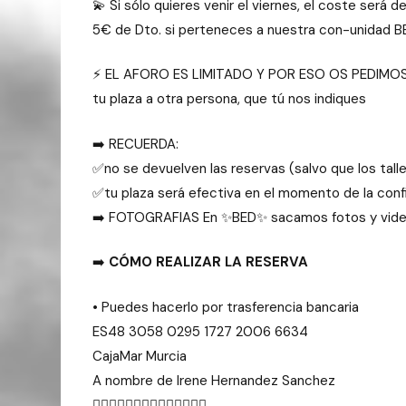
💫 Si sólo quieres venir el viernes, el coste será 
5€ de Dto. si perteneces a nuestra con-unidad B
⚡ EL AFORO ES LIMITADO Y POR ESO OS PEDIMOS R
tu plaza a otra persona, que tú nos indiques
➡️ RECUERDA:
✅no se devuelven las reservas (salvo que los tal
✅tu plaza será efectiva en el momento de la conf
➡️ FOTOGRAFIAS En ✨BED✨ sacamos fotos y videos 
➡️
CÓMO REALIZAR LA RESERVA
•⁠ ⁠Puedes hacerlo por trasferencia bancaria
ES48 3058 0295 1727 2006 6634
CajaMar Murcia
A nombre de Irene Hernandez Sanchez
👇🏻👇🏻👇🏻👇🏻👇🏻👇🏻👇🏻