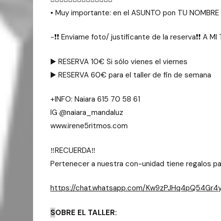
•⁠ ⁠Muy importante: en el ASUNTO pon TU NOMBR
-❗❗ Enviame foto/ justificante de la reserva❗❗ A 
▶️ RESERVA 10€ Si sólo vienes el viernes
▶️ RESERVA 60€ para el taller de fin de semana
+INFO: Naiara 615 70 58 61
IG @naiara_mandaluz
www.irene5ritmos.com
‼️RECUERDA‼️
Pertenecer a nuestra con-unidad tiene regalos pa
https://chat.whatsapp.com/Kw9zPJHq4pQ54Gr
S
OBRE EL TALLER: