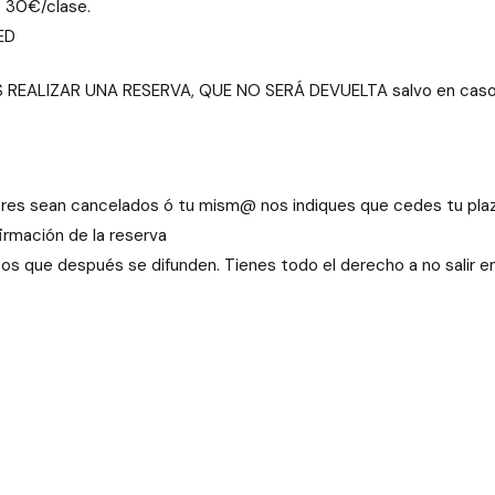
de 30€/clase.
ED
EALIZAR UNA RESERVA, QUE NO SERÁ DEVUELTA salvo en caso en
leres sean cancelados ó tu mism@ nos indiques que cedes tu pla
irmación de la reserva
que después se difunden. Tienes todo el derecho a no salir en